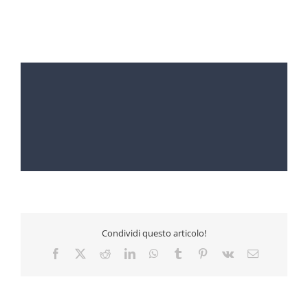
Condividi questo articolo!
Facebook
X
Reddit
LinkedIn
WhatsApp
Tumblr
Pinterest
Vk
Email