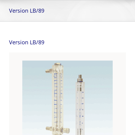
Skip
to
Version LB/89
content
Version LB/89