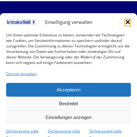
Einwilligung verwalten
Um Ihnen optimale Erlebnisse zu bieten, verwenden wir Technologien
wie Cookies, um Geräteinformationen zu speichern und/oder darauf
Copyright 2019-2025 La Tecnica Fluidi | All Rights
zuzugreifen. Die Zustimmung zu diesen Technologien ermöglicht uns die
Reserved | P.I. 01001150166 | Powered by
QSidea
Verarbeitung von Daten wie Surfverhalten oder eindeutigen IDs auf
dieser Website. Die Verweigerung oder der Widerruf der Zustimmung
kann sich negativ auf einige Funktionen auswirken.
Nützliche Informationen
Dienste verwalten
Unternehmen
Datenschutzerklärung (EU)
Akzeptieren
Cookie-Richtlinie (EU)
Bestreitet
Impressum
Deutsch
Einstellungen anzeigen
Dichiarazione sulla
Dichiarazione sulla
Dichiarazione sulla