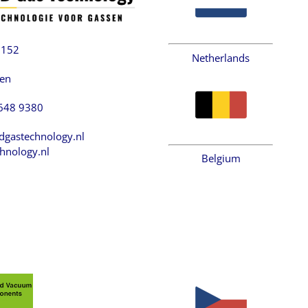
2152
Netherlands
hen
 648 9380
dgastechnology.nl
hnology.nl
Belgium