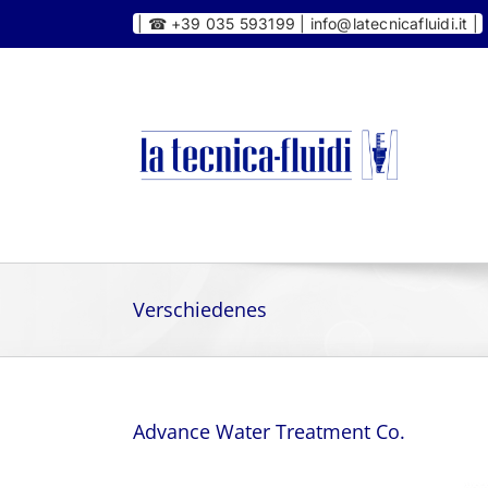
Skip
|
☎ +39 035 593199 | info@latecnicafluidi.it |
to
content
Verschiedenes
Advance Water Treatment Co.