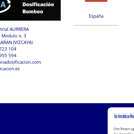
España
strial AURRERA
S Modulo n. 3
ARAN (VIZCAYA)
 723 104
 955 594
nadosificacion.com
icacion.es
Um Ihnen op
N