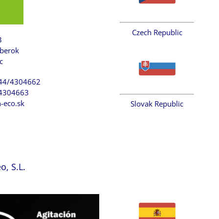
Czech Republic
3
berok
c
/44/4304662
/4304663
n-eco.sk
Slovak Republic
o, S.L.