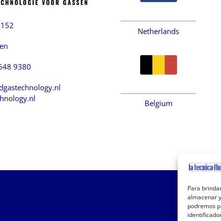
2152
Netherlands
hen
 648 9380
dgastechnology.nl
hnology.nl
Belgium
Para brindar
almacenar y/
podremos pr
identificado
I