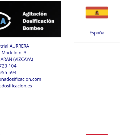
España
strial AURRERA
S Modulo n. 3
ARAN (VIZCAYA)
 723 104
 955 594
nadosificacion.com
dosificacion.es