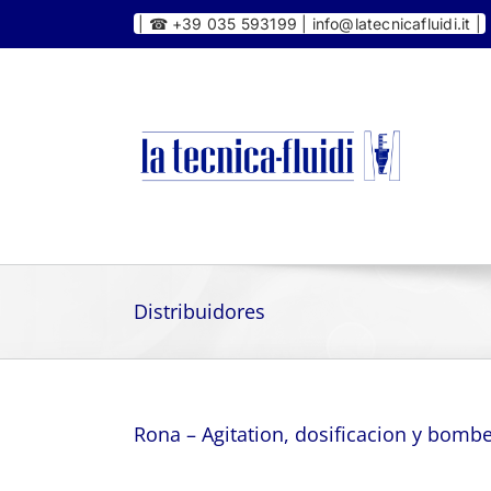
Skip
|
☎ +39 035 593199 | info@latecnicafluidi.it |
to
content
Distribuidores
Rona – Agitation, dosificacion y bombe