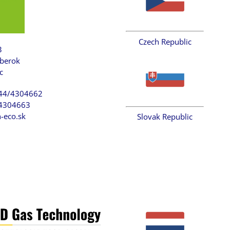
Czech Republic
3
berok
c
/44/4304662
/4304663
n-eco.sk
Slovak Republic