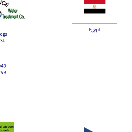
Egypt
ldgs
St.
043
799