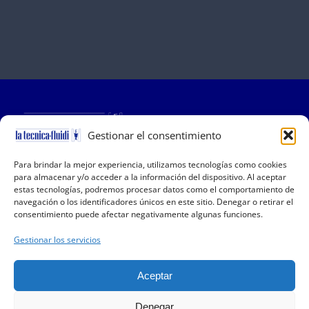
Gestionar el consentimiento
Para brindar la mejor experiencia, utilizamos tecnologías como cookies
Copyright 2019-2025 La Tecnica Fluidi | All Rights
para almacenar y/o acceder a la información del dispositivo. Al aceptar
Reserved | P.I. 01001150166 | Powered by
QSidea
estas tecnologías, podremos procesar datos como el comportamiento de
navegación o los identificadores únicos en este sitio. Denegar o retirar el
consentimiento puede afectar negativamente algunas funciones.
Información útil
Gestionar los servicios
Compañía
Declaración de privacidad (UE)
Aceptar
Política de cookies (UE)
Denegar