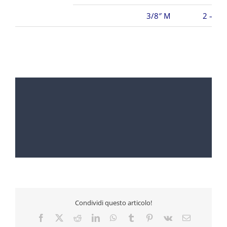
3/8″ M
2 – 30
Condividi questo articolo!
Facebook
X
Reddit
LinkedIn
WhatsApp
Tumblr
Pinterest
Vk
Email