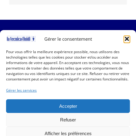
Gérer le consentement
Pour vous offrir la meilleure expérience possible, nous utilisons des
technologies telles que les cookies pour stocker et/ou accéder aux
Copyright 2019-2025 La Tecnica Fluidi | All Rights
informations de votre appareil. En acceptant ces technologies, vous nous
Reserved | P.I. 01001150166 | Powered by
QSidea
permettrez de traiter des données telles que votre comportement de
navigation ou vos identifiants uniques sur ce site. Refuser ou retirer votre
consentement peut avoir un impact négatif sur certaines fonctionnalités.
Informations utiles
Gérer les services
Entreprise
Déclaration de confidentialité (UE)
Accepter
Politique de Cookies (EU)
Refuser
Français
Afficher les préférences