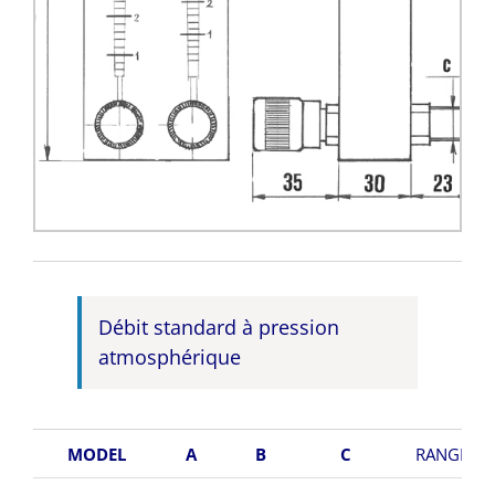
Débit standard à pression
atmosphérique
MODEL
A
B
C
RANGE AI