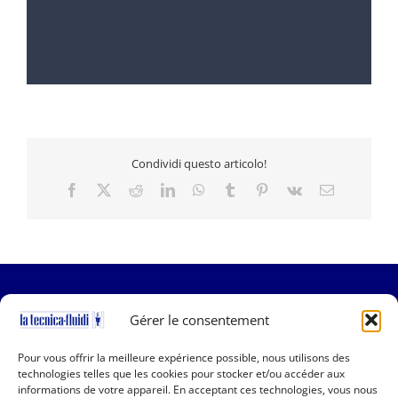
Condividi questo articolo!
Facebook
X
Reddit
LinkedIn
WhatsApp
Tumblr
Pinterest
Vk
Email
Gérer le consentement
Pour vous offrir la meilleure expérience possible, nous utilisons des
technologies telles que les cookies pour stocker et/ou accéder aux
Copyright 2019-2025 La Tecnica Fluidi | All Rights
informations de votre appareil. En acceptant ces technologies, vous nous