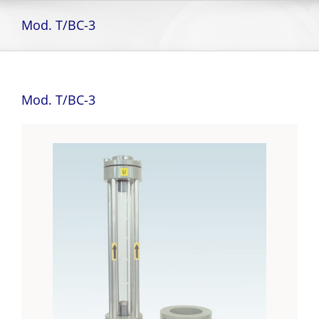
Skip
to
Mod. T/BC-3
content
Mod. T/BC-3