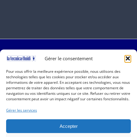
Gérer le consentement
Pour vous offrir la meilleure expérience possible, nous utilisons des
technologies telles que les cookies pour stocker et/ou accéder aux
Copyright 2019-2025 La Tecnica Fluidi | All Rights
informations de votre appareil. En acceptant ces technologies, vous nous
Reserved | P.I. 01001150166 | Powered by
QSidea
permettrez de traiter des données telles que votre comportement de
navigation ou vos identifiants uniques sur ce site. Refuser ou retirer votre
consentement peut avoir un impact négatif sur certaines fonctionnalités.
Informations utiles
Gérer les services
Entreprise
Déclaration de confidentialité (UE)
Accepter
Politique de Cookies (EU)