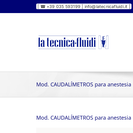
Skip
|
☎ +39 035 593199 | info@latecnicafluidi.it |
to
content
Mod. CAUDALÍMETROS para anestesia
Mod. CAUDALÍMETROS para anestesia