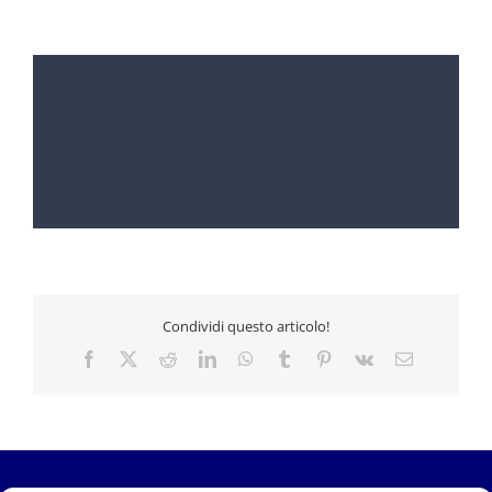
Condividi questo articolo!
Facebook
X
Reddit
LinkedIn
WhatsApp
Tumblr
Pinterest
Vk
Email