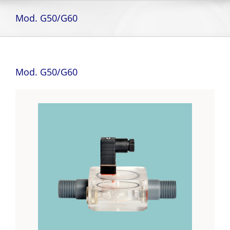
Skip
to
Mod. G50/G60
content
Mod. G50/G60