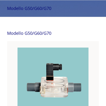
Salta
al
Modello G50/G60/G70
contenuto
Modello G50/G60/G70