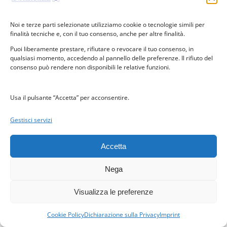
Noi e terze parti selezionate utilizziamo cookie o tecnologie simili per
finalità tecniche e, con il tuo consenso, anche per altre finalità.
Trasduttore di prossimità ALP/1
Puoi liberamente prestare, rifiutare o revocare il tuo consenso, in
qualsiasi momento, accedendo al pannello delle preferenze. Il rifiuto del
consenso può rendere non disponibili le relative funzioni.
Fotocellula
Usa il pulsante “Accetta” per acconsentire.
Gestisci servizi
Accetta
Nega
Visualizza le preferenze
Cookie Policy
Dichiarazione sulla Privacy
Imprint