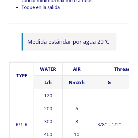
caudal mínimo/máximo o ambos
Toque en la salida
Medida estándar por agua 20°C
WATER
AIR
Threaded 
TYPE
L/h
Nm3/h
G
120
200
6
300
8
R/1-R
3/8″ – 1/2″
1
400
10