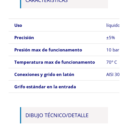
CARACTERÍSTICAS
Uso
líquidos y 
Precisión
±5%
Presión max de funcionamento
10 bar
Temperatura max de funcionamento
70° C
Conexiones y grido en latón
AISI 304 o 
Grifo estándar en la entrada
DIBUJO TÉCNICO/DETALLE