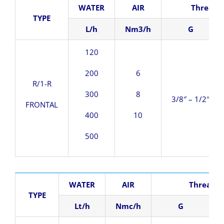
WATER
AIR
Threade
TYPE
L/h
Nm3/h
G
120
200
6
R/1-R
300
8
3/8″ – 1/2″
FRONTAL
400
10
500
WATER
AIR
Threaded
TYPE
Lt/h
Nmc/h
G