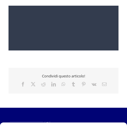
Condividi questo articolo!
Facebook
X
Reddit
LinkedIn
WhatsApp
Tumblr
Pinterest
Vk
Email